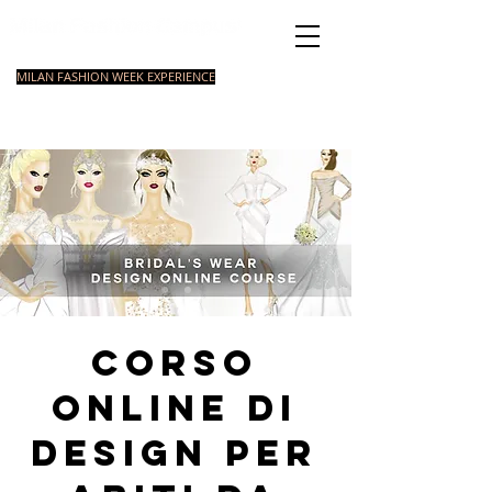
istituto di Moda
MILAN FASHION WEEK EXPERIENCE
CORSI
FORMAZIONE
CORSI
CORSI
MASTER
BASE IN MODA
STYLING
BREVI
Corso
online di
design per