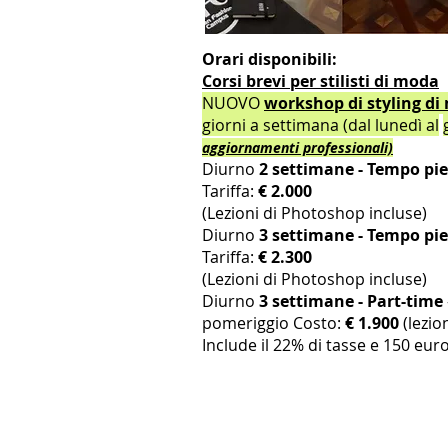
Orari disponibili:
Corsi brevi per stilisti di moda
NUOVO
workshop di styling di
giorni a settimana (dal lunedì al
aggiornamenti professionali)
Diurno
2 settimane - Tempo pi
Tariffa:
€ 2.000
(Lezioni di Photoshop incluse)
Diurno
3 settimane - Tempo pi
Tariffa:
€ 2.300
(Lezioni di Photoshop incluse)
Diurno
3 settimane - Part-time
pomeriggio Costo:
€ 1.900
(lezio
Include il 22% di tasse e 150 euro