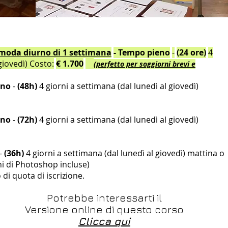
 moda diurno di 1 settimana
- Tempo pieno
-
(24 ore)
4
giovedì) Costo:
€ 1.700
(perfetto per soggiorni brevi e
eno
-
(48h)
4 giorni a settimana (dal lunedì al giovedì)
eno
-
(72h)
4 giorni a settimana (dal lunedì al giovedì)
-
(36h)
4 giorni a settimana (dal lunedì al giovedì) mattina o
ni di Photoshop incluse)
 di quota di iscrizione.
Potrebbe interessarti il
Versione online di questo corso
Clicca qui