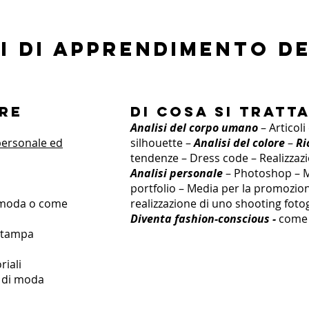
ti di apprendimento d
are
Di cosa si tratt
Analisi del corpo umano
– Articoli
personale ed
silhouette –
Analisi del colore
–
Ri
tendenze – Dress code – Realizzaz
Analisi personale
– Photoshop – M
portfolio – Media per la promozi
i moda o come
realizzazione di uno shooting foto
Diventa fashion-conscious -
come d
 stampa
riali
a di moda