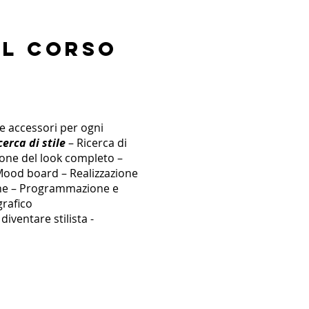
el corso
a
 e accessori per ogni
cerca di stile
– Ricerca di
ione del look completo –
ood board – Realizzazione
one – Programmazione e
grafico
iventare stilista -