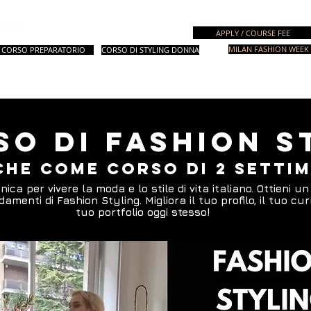
istituto di Moda
APPLY / COURSE FEE
MILAN FASHION WEEK 
CORSO PREPARATORIO
CORSO DI STYLING DONNA
& Corso Preparatorio
Fashion Design
Fashion Styling
Corsi Special
so di Fashion S
he come CORSO DI 2 SETTI
ica per vivere la moda e lo stile di vita italiano. Ottieni un
amenti di Fashion Styling. Migliora il tuo profilo, il tuo cur
tuo portfolio oggi stesso!