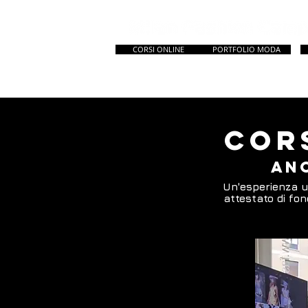
CORSI ONLINE
PORTFOLIO MODA
HOME
New Page
Tutti Corsi
Master 
Cor
Anc
Un'esperienza un
attestato di fond