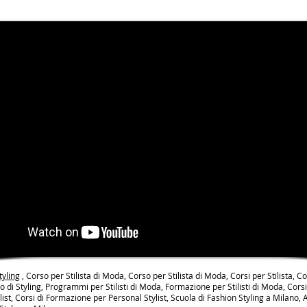
tyling
, Corso per Stilista di Moda, Corso per Stilista di Moda, Corsi per Stilista, C
so di Styling, Programmi per Stilisti di Moda, Formazione per Stilisti di Moda, Cors
list, Corsi di Formazione per Personal Stylist, Scuola di Fashion Styling a Milano