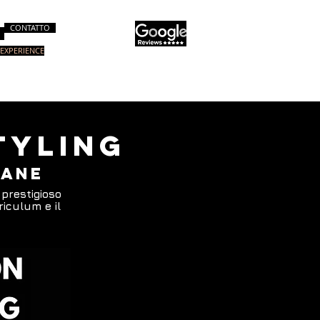
CONTATTO
EXPERIENCE
i
Workshop & Consulenze
More
tyling
MANE
 prestigioso
riculum e il