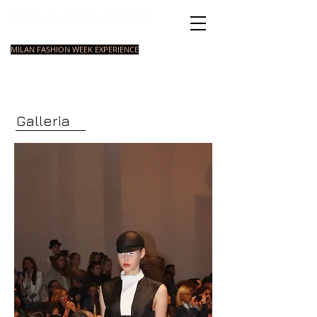
istituto di Moda
MILAN FASHION WEEK EXPERIENCE
CORSI
FORMAZIONE
CORSI
CORSI
MASTER
BASE IN MODA
STYLING
BREVI
Galleria